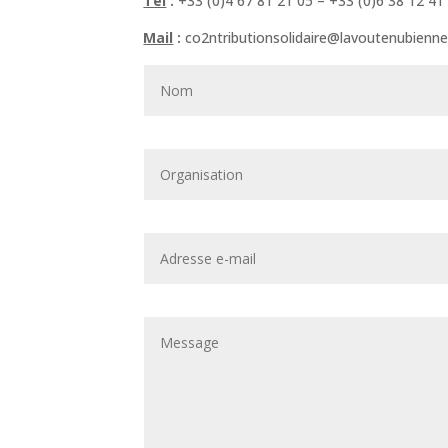
Tel
:
+33 (0)4 67 81 21 05 – +33 (0)6 38 12 41
Mail
:
co2ntributionsolidaire@lavoutenubienne